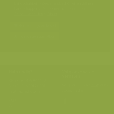
Landschappen
>
Zee, strand, schorren en duinen
Landschappen
>
Zoet water, rivieren, meren
Seizoensbeelden
>
Winter
Bereken prijs en bestel
Toevoegen aan album
Hulp nodig?
Volg onze wilde
verhalen
BE: +32 (0) 475 966 129
Volg ons op onze
blog
of via
NL: +31 (0) 6 301 24 301
social media.
info@vildaphoto.net
FAQ
Contact