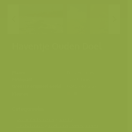
Haventje Ouden Doel
Plaats
Prosperpolder
Fotograaf
Yves Adams
Grootte origineel beeld
6048 x 4032 px.
Kleuren
Categorieën
Geografische zones
>
Benelux
Landschappen
>
Zoet water, rivieren, meren
Mens en milieu
>
Recreatie