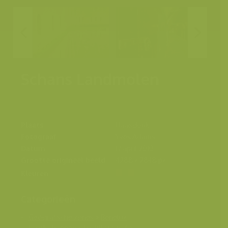
Schans Landmolen
Plaats
Haasdonk
Fotograaf
Yves Adams
Datum
17 april 2010
Grootte origineel beeld
4288 x 2848 px.
Kleuren
Categorieën
Geografische zones
>
Benelux
Landschappen
>
Luchtfotografie