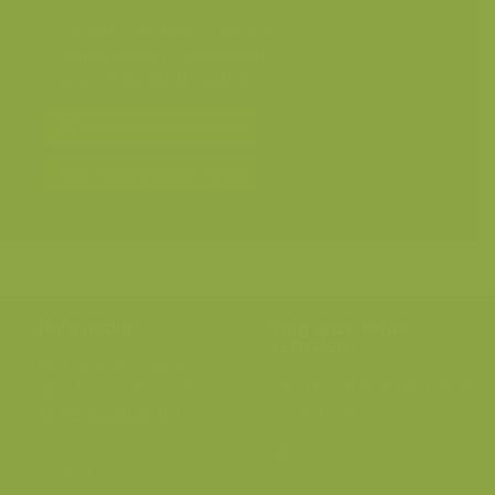
Geografische zones
>
Benelux
Landschappen
>
Graslanden
Seizoensbeelden
>
Zomer
Bereken prijs en bestel
Toevoegen aan album
Hulp nodig?
Volg onze wilde
verhalen
BE: +32 (0) 475 966 129
Volg ons op onze
blog
of via
NL: +31 (0) 6 301 24 301
social media.
info@vildaphoto.net
FAQ
Contact