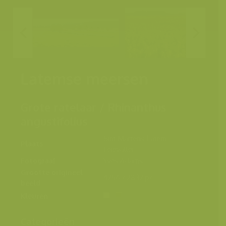
Latemse meersen
Grote ratelaar / Rhinanthus
angustifolius
Sint-Martens-Latem,
Plaats
Leievallei
Fotograaf
Yves Adams
Grootte origineel
4256 x 2832 px.
beeld
Kleuren
Categorieën