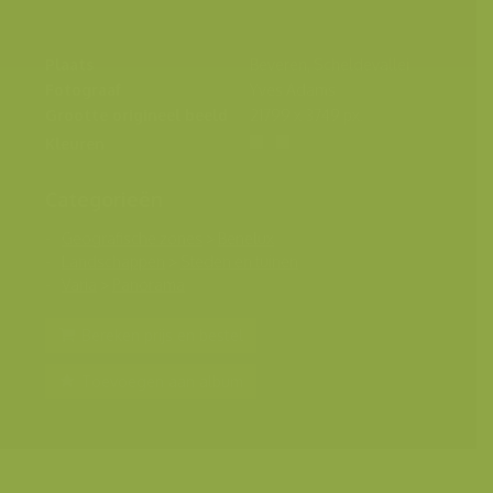
Plaats
Beveren, Scheldevallei
Fotograaf
Yves Adams
Grootte origineel beeld
21799 x 3749 px.
Kleuren
Categorieën
Geografische zones
>
Benelux
Landschappen
>
Steden en tuinen
Varia
>
Panorama
Bereken prijs en bestel
Toevoegen aan album