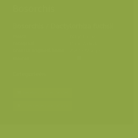
Bosorchis
Bosorchis / Dactylorhiza fuchsii
Plaats
België Lanaye
Fotograaf
Rollin Verlinde
Grootte origineel beeld
2848 x 4288 px.
Kleuren
Categorieën
Bereken prijs en bestel
Toevoegen aan album