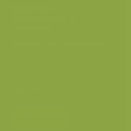
Bosorchis in
bosreservaat 's
Herenbos
Bosorchis / Dactylorhiza fuchsii
Plaats
België, Zoersel
Fotograaf
Rollin Verlinde
Grootte origineel beeld
2848 x 4288 px.
Kleuren
Categorieën
Geografische zones
>
Benelux
Bereken prijs en bestel
Toevoegen aan album