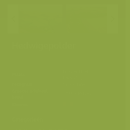
Hedwigepolder
Prosper, Doel,
Plaats
Emmadorp
Fotograaf
Yves Adams
Grootte origineel
6048 x 4032 px.
beeld
Kleuren
Categorieën
Geografische zones
>
Benelux