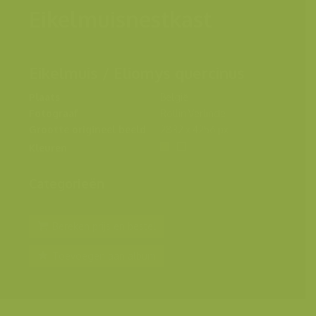
Eikelmuisnestkast
Eikelmuis / Eliomys quercinus
Plaats
België
Fotograaf
Rollin Verlinde
Grootte origineel beeld
2832 x 4256 px.
Kleuren
Categorieën
Bereken prijs en bestel
Toevoegen aan album