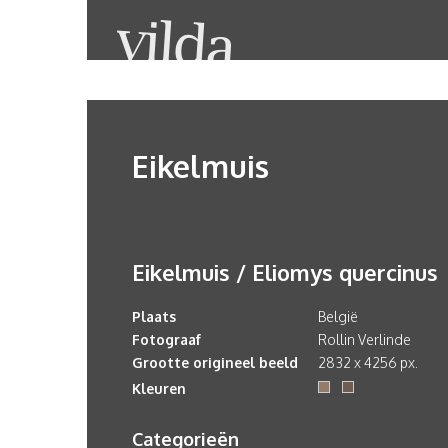
Eikelmuis
Eikelmuis / Eliomys quercinus
Plaats
België
Fotograaf
Rollin Verlinde
Grootte origineel beeld
2832 x 4256 px.
Kleuren
Categorieën