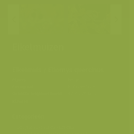
Eikelmuizen
Eikelmuis / Eliomys quercinus
Plaats
België
Fotograaf
Rollin Verlinde
Grootte origineel beeld
4256 x 2832 px.
Kleuren
Categorieën
Geografische zones
>
Benelux
Varia
>
Tussen schemer en dageraad