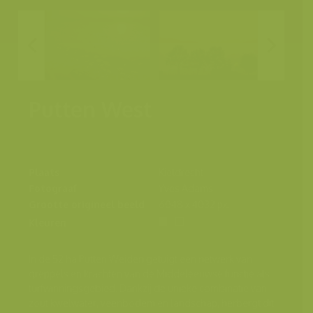
Putten West
Plaats
Kieldrecht
Fotograaf
Yves Adams
Grootte origineel beeld
6048 x 4032 px.
Kleuren
In de 52 ha Putten Weiden getuigt een netwerk van
greppels en krachten van de Middeleeuwse functie als
turfwinningsgebied. Dankzij de unieke combinatie van
zout kwelwater, veenbodem en landschap, herbergt dit