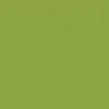
Zennegatmeersen
Plaats
Mechelen
Fotograaf
Yves Adams
Grootte origineel beeld
6048 x 4032 px.
Kleuren
Vallei van de Zenne en de Dijle
Categorieën
Geografische zones
>
Benelux