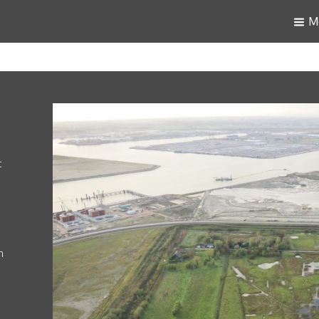
M
t
n