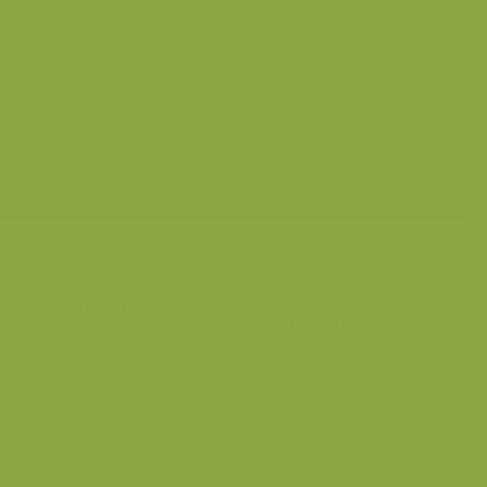
Geografische zones
>
Benelux
Landschappen
>
Graslanden
Bereken prijs en bestel
Toevoegen aan album
Hulp nodig?
Volg onze wilde
verhalen
BE: +32 (0) 475 966 129
Volg ons op onze
blog
of via
NL: +31 (0) 6 301 24 301
social media.
info@vildaphoto.net
FAQ
Contact