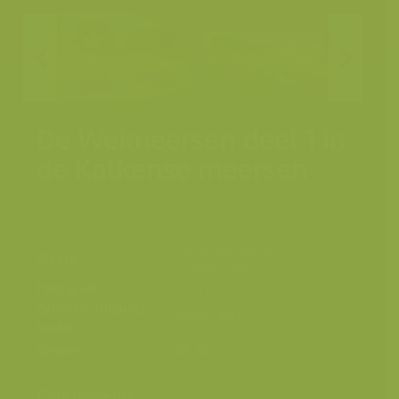
De Weimeersen deel 1 in
de Kalkense meersen
Uitbergen, Berlare,
Plaats
Scheldevallei
Fotograaf
Yves Adams
Grootte origineel
6048 x 4032 px.
beeld
Kleuren
Categorieën