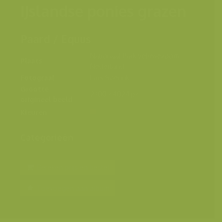
IJslandse ponies grazen
Paard / Equus
Nationaal Park Veluwezoom,
Plaats
Nederland
Fotograaf
Lars Soerink
Grootte
2700 x 4024 px.
origineel beeld
Kleuren
Categorieën
Bereken prijs en bestel
Toevoegen aan album