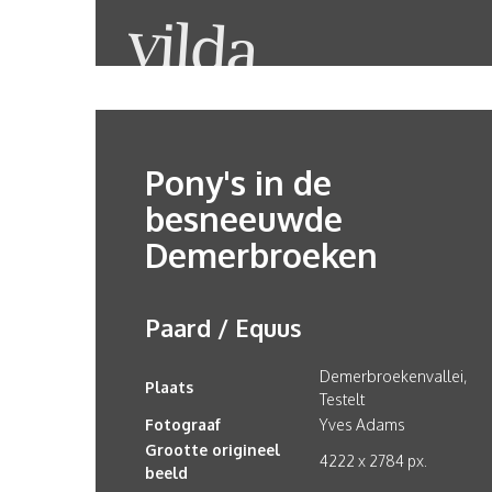
Pony's in de
besneeuwde
Demerbroeken
Paard / Equus
Demerbroekenvallei,
Plaats
Testelt
Fotograaf
Yves Adams
Grootte origineel
4222 x 2784 px.
beeld