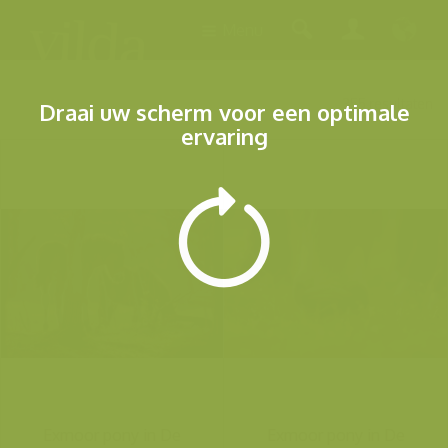
Menu
355 resultaten
Draai uw scherm voor een optimale
ervaring
Exmoor pony in De
Exmoor pony in De