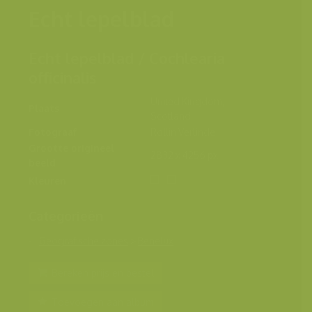
Echt lepelblad
Echt lepelblad / Cochlearia
officinalis
United Kingdom,
Plaats
Scotland
Fotograaf
Rollin Verlinde
Grootte origineel
2832 x 4256 px.
beeld
Kleuren
Categorieën
Geografische zones
>
Benelux
Bereken prijs en bestel
Toevoegen aan album