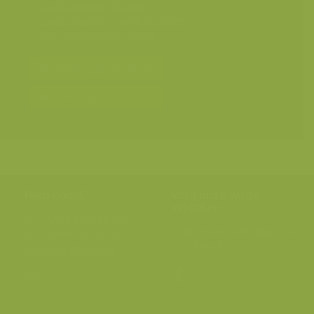
Landschappen
>
Bossen
Landschappen
>
Luchtfotografie
Seizoensbeelden
>
Herfst
Bereken prijs en bestel
Toevoegen aan album
Hulp nodig?
Volg onze wilde
verhalen
BE: +32 (0) 475 966 129
Volg ons op onze
blog
of via
NL: +31 (0) 6 301 24 301
social media.
info@vildaphoto.net
FAQ
Contact