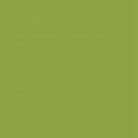
9160 Eiken-
Haagbeukenbos
Gele dovenetel / Lamiastrum
galeobdolon
Laarbeekbos, Jette, Brussels
Plaats
hoofdstedelijk gewest -, België
Fotograaf
Jeroen Mentens
Grootte
origineel
4160 x 6240 px.
beeld
Kleuren
Categorieën
Geografische zones
>
Benelux
Geografische zones
>
West-Europa
Landschappen
>
Bossen