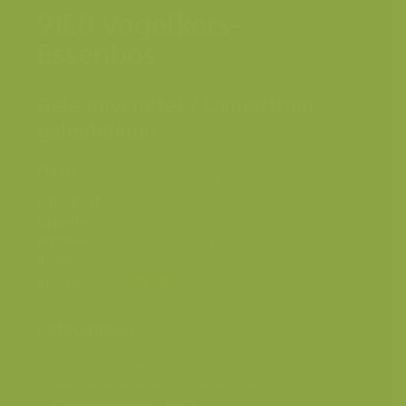
91E0 Vogelkers-
Essenbos
Gele dovenetel / Lamiastrum
galeobdolon
Laarbeekbos, Jette, Brussels
Plaats
hoofdstedelijk gewest -, België
Fotograaf
Jeroen Mentens
Grootte
origineel
4160 x 6240 px.
beeld
Kleuren
Categorieën
Geografische zones
>
Benelux
Geografische zones
>
West-Europa
Seizoensbeelden
>
Lente