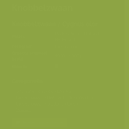
Knobbelzwaan
Knobbelzwaan / Cygnus olor
Marken, Noord-Holland,
Plaats
Nederland
Fotograaf
Lars Soerink
Grootte origineel
4000 x 6000 px.
beeld
Kleuren
Categorieën
Geografische zones
>
Benelux
Landschappen
>
Historische monumenten
Landschappen
>
Steden en tuinen
Soorten
Bereken prijs en bestel