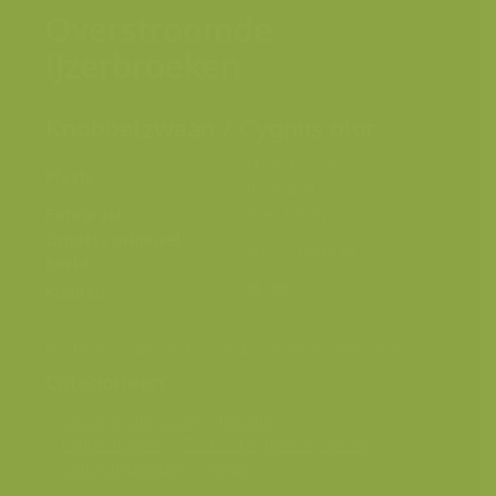
Overstroomde
IJzerbroeken
Knobbelzwaan / Cygnus olor
Noordschote,
Plaats
IJzervallei
Fotograaf
Yves Adams
Grootte origineel
4032 x 6048 px.
beeld
Kleuren
Knobbelzwanen in de overstroomde Rioolbroeken
Categorieën
Geografische zones
>
Benelux
Landschappen
>
Zoet water, rivieren, meren
Seizoensbeelden
>
Winter