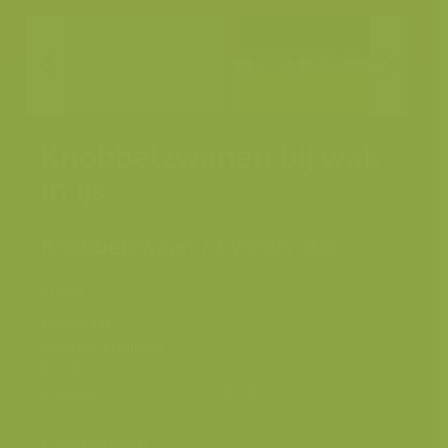
Knobbelzwanen bij wak
in ijs
Knobbelzwaan / Cygnus olor
Veluwemeer,
Plaats
Nederland
Fotograaf
Lars Soerink
Grootte origineel
4256 x 2832 px.
beeld
Kleuren
Categorieën