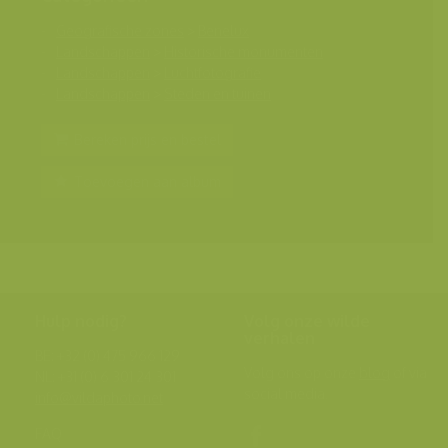
Geografische zones
>
Benelux
Landschappen
>
Historische monumenten
Landschappen
>
Luchtfotografie
Landschappen
>
Steden en tuinen
Bereken prijs en bestel
Toevoegen aan album
Hulp nodig?
Volg onze wilde
verhalen
BE: +32 (0) 475 966 129
Volg ons op onze
blog
of via
NL: +31 (0) 6 301 24 301
social media.
info@vildaphoto.net
FAQ