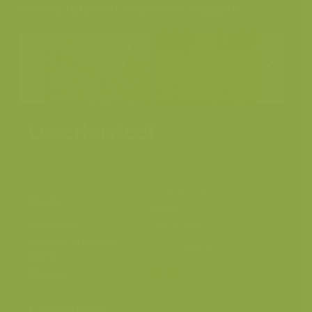
Andere foto's uit dezelfde categorie
Lozerkasteel
Lozer, Kruishoutem,
Plaats
België
Fotograaf
Yves Adams
Grootte origineel
5272 x 3948 px.
beeld
Kleuren
Categorieën