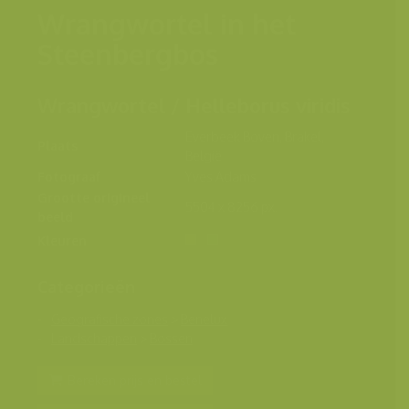
Wrangwortel in het
Steenbergbos
Wrangwortel / Helleborus viridis
Everbeek Boven, Brakel,
Plaats
België
Fotograaf
Yves Adams
Grootte origineel
5504 x 8256 px.
beeld
Kleuren
Categorieën
Geografische zones
>
Benelux
Landschappen
>
Bossen
Bereken prijs en bestel