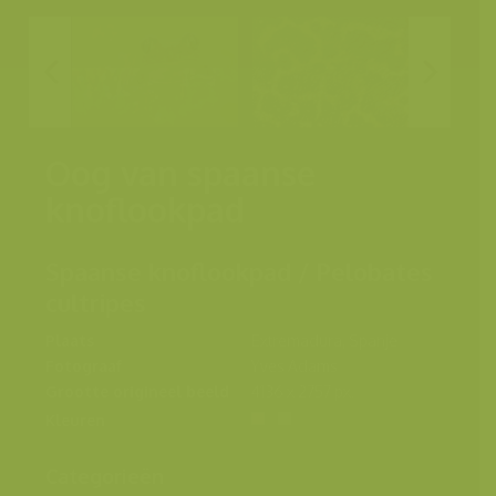
Oog van spaanse
knoflookpad
Spaanse knoflookpad / Pelobates
cultripes
Plaats
Extremadura, Spanje
Fotograaf
Yves Adams
Grootte origineel beeld
4136 x 2757 px.
Kleuren
Categorieën