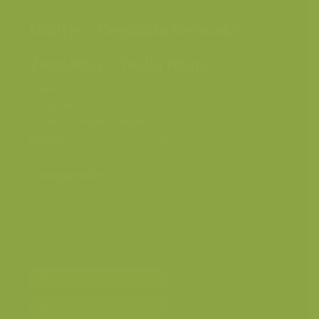
Muiltje / Crepidula fornicata
Zeedahlia / Tealia felina
Plaats
Grevelingen
Fotograaf
Rollin Verlinde
Grootte origineel beeld
6048 x 3961 px.
Kleuren
Categorieën
Geografische zones
>
Benelux
Landschappen
>
Onder water
Landschappen
>
Zee, strand, schorren en duinen
Varia
>
Noordzee
Bereken prijs en bestel
Toevoegen aan album