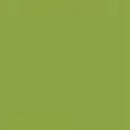
Platte oester
Gewone oester / Ostrea edulis
Fotograaf
Rollin Verlinde
Grootte origineel beeld
9616 x 4912 px.
Kleuren
Categorieën
Geografische zones
>
Benelux
Soorten
Varia
>
Noordzee
Bereken prijs en bestel