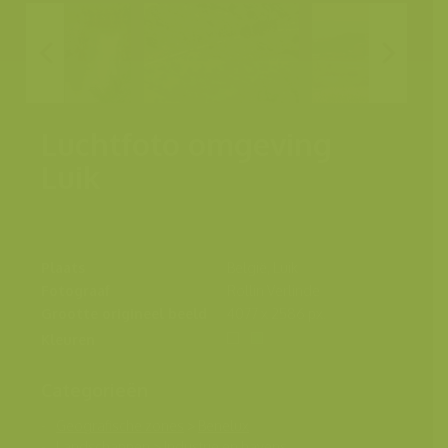
Luchtfoto omgeving
Luik
Plaats
België, Luik
Fotograaf
Rollin Verlinde
Grootte origineel beeld
4077 x 2586 px.
Kleuren
Categorieën
Geografische zones
>
Benelux
Landschappen
>
Industrie en havens