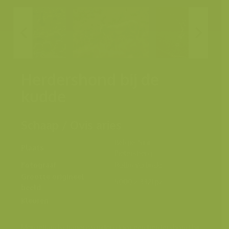
Herdershond bij de
kudde
Schaap / Ovis aries
België, Sint-
Plaats
Pietersberg
Fotograaf
Rollin Verlinde
Grootte origineel
5000 x 3321 px.
beeld
Kleuren
Mergellandschapen worden door een herdershond bij