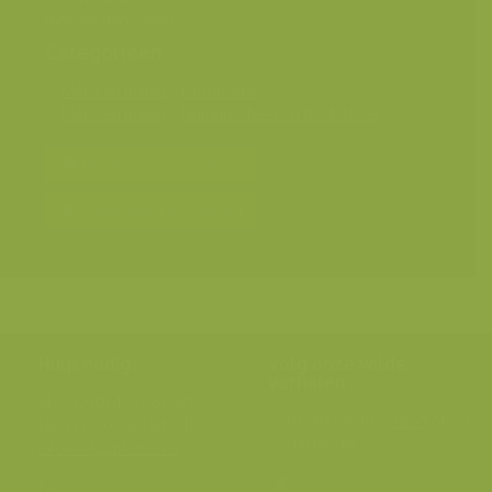
mekaar gehouden
Categorieën
Mens en milieu
>
Landbouw
Mens en milieu
>
Natuurbeheer en bosbeheer
Bereken prijs en bestel
Toevoegen aan album
Hulp nodig?
Volg onze wilde
verhalen
BE: +32 (0) 475 966 129
Volg ons op onze
blog
of via
NL: +31 (0) 6 301 24 301
social media.
info@vildaphoto.net
FAQ