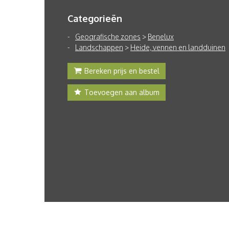
Categorieën
Geografische zones
>
Benelux
Landschappen
>
Heide, vennen en landduinen
Bereken prijs en bestel
Toevoegen aan album