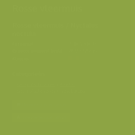
Rosse vleermuis
Rosse vleermuis / Nyctalus
noctula
Fotograaf
Rollin Verlinde
Grootte origineel beeld
2832 x 4256 px.
Kleuren
Categorieën
Geografische zones
>
Benelux
Geografische zones
>
West-Europa
Bereken prijs en bestel
Toevoegen aan album