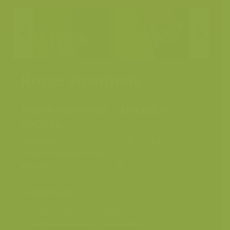
Rosse vleermuis
Rosse vleermuis / Nyctalus
noctula
Fotograaf
Rollin Verlinde
Grootte origineel beeld
4256 x 2832 px.
Kleuren
Categorieën
Geografische zones
>
Benelux
Geografische zones
>
West-Europa