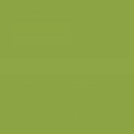
Geografische zones
>
Benelux
Landschappen
>
Landbouwlandschap
Bereken prijs en bestel
Toevoegen aan album
Hulp nodig?
Volg onze wilde
verhalen
BE: +32 (0) 475 966 129
Volg ons op onze
blog
of via
NL: +31 (0) 6 301 24 301
social media.
info@vildaphoto.net
FAQ
Contact