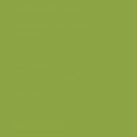
Gekweekte peer
Gekweekte peer / Pyrus
communis
Sint-Truiden, Limburg,
Plaats
België
Fotograaf
Jeroen Mentens
Grootte origineel
3744 x 5616 px.
beeld
Kleuren
Categorieën
Geografische zones
>
Benelux
Landschappen
>
Landbouwlandschap
Bereken prijs en bestel