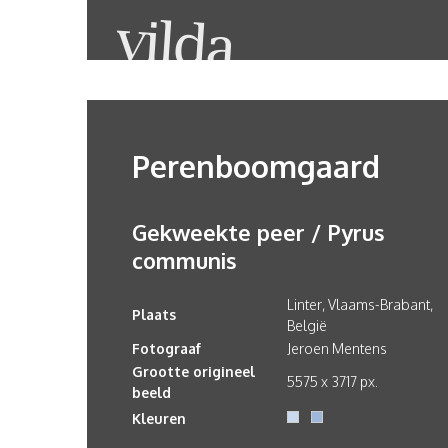
Perenboomgaard
Gekweekte peer / Pyrus
communis
Linter, Vlaams-Brabant,
Plaats
België
Fotograaf
Jeroen Mentens
Grootte origineel
5575 x 3717 px.
beeld
Kleuren