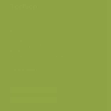
Torfven
Geel, Antwerpen,
Plaats
België
Fotograaf
Jeroen Mentens
Grootte origineel
3744 x 5616 px.
beeld
Kleuren
Categorieën
Geografische zones
>
Benelux
Bereken prijs en bestel
Toevoegen aan album