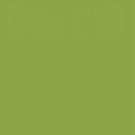
Besneeuwd bos
Watermaal-Bosvoorde,
Plaats
Brussel, België
Fotograaf
Jeroen Mentens
Grootte origineel
5616 x 3744 px.
beeld
Kleuren
Categorieën
Geografische zones
>
Benelux