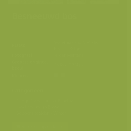
Besneeuwd bos
Watermaal-Bosvoorde,
Plaats
Brussel, België
Fotograaf
Jeroen Mentens
Grootte origineel
3538 x 10974 px.
beeld
Kleuren
Categorieën
Geografische zones
>
Benelux
Landschappen
>
Bossen
Seizoensbeelden
>
Winter
Bereken prijs en bestel