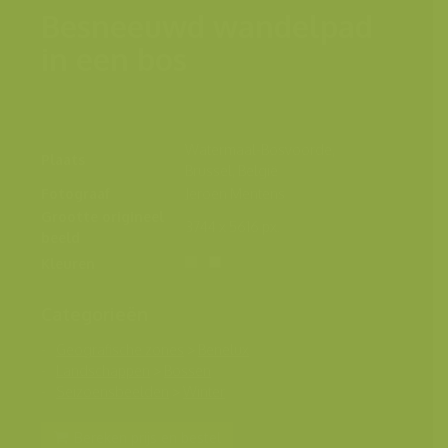
Besneeuwd wandelpad
in een bos
Watermaal-Bosvoorde,
Plaats
Brussel, België
Fotograaf
Jeroen Mentens
Grootte origineel
3744 x 5616 px.
beeld
Kleuren
Categorieën
Geografische zones
>
Benelux
Landschappen
>
Bossen
Seizoensbeelden
>
Winter
Bereken prijs en bestel