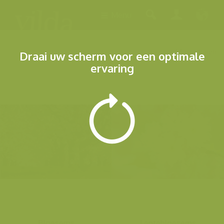
Menu
66 resultaten
Draai uw scherm voor een optimale
ervaring
Bloesems
Lentebloesems