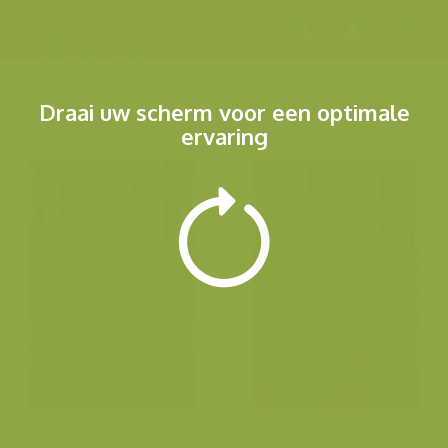
Menu
2 resultaten
Draai uw scherm voor een optimale
ervaring
Brakelbos
Brakelbos