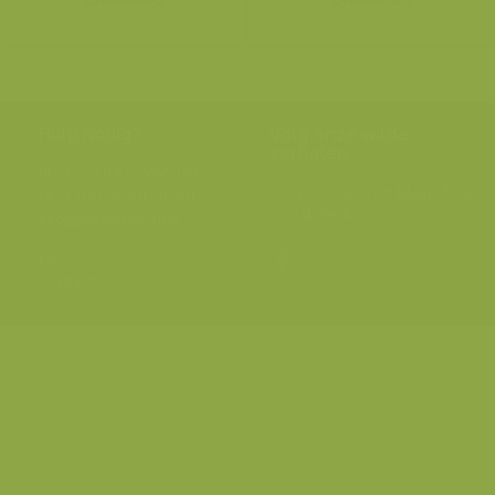
Hulp nodig?
Volg onze wilde
verhalen
BE: +32 (0) 475 966 129
Volg ons op onze
blog
of via
NL: +31 (0) 6 301 24 301
social media.
info@vildaphoto.net
FAQ
Contact