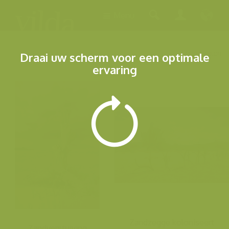
Menu
12 resultaten
Draai uw scherm voor een optimale
ervaring
Zandzegge koloniseert
Zandverstuiving