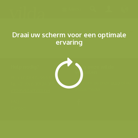
Menu
0 resultaten
Draai uw scherm voor een optimale
ervaring
Hulp nodig?
Volg onze wilde
verhalen
BE: +32 (0) 475 966 129
Volg ons op onze
blog
of via
NL: +31 (0) 6 301 24 301
social media.
info@vildaphoto.net
FAQ
Contact