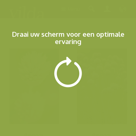
Menu
5 resultaten
Draai uw scherm voor een optimale
ervaring
Bieslook
Bieslook