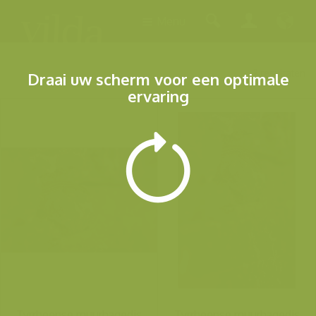
Menu
2 resultaten
Draai uw scherm voor een optimale
ervaring
Tyrrheense muurhagedis
Tyrrheense muurhagedis