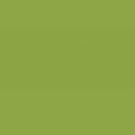
Hulp nodig?
Volg onze wilde
verhalen
BE: +32 (0) 475 966 129
Volg ons op onze
blog
of via
NL: +31 (0) 6 301 24 301
social media.
info@vildaphoto.net
FAQ
Contact