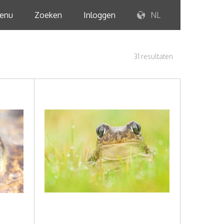
enu
Zoeken
Inloggen
NL
31 resultaten