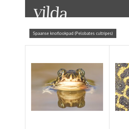
Spaanse knoflookpad (Pelobates cultripes)