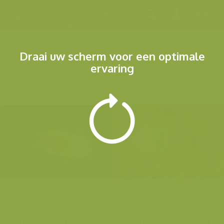
Menu
4 resultaten
Draai uw scherm voor een optimale
ervaring
Grottenpissebed van boven
Grottenpissebed etend